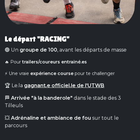
Le départ "RACING"
🟢 Un
groupe de 100
, avant les départs de masse​
🔥 Pour
trailers/coureurs entrainé.es
⚡ Une vraie
expérience course
pour te challenger
🏆 Le.la
gagnant.e officiel.le de l'UTWB
🏁
Arrivée "à la banderole"
dans le stade des 3
Tilleuls
💥
Adrénaline et ambiance de fou
sur tout le
parcours